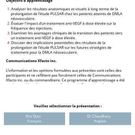
Objectifs d'apprentissage
Analyser les résultats anatomiques et visuels à long terme de la
prolongation de l’étude PULSAR chez les patients atteints de DMLA
néovasculaire.​
Évaluer l'impact d’un traitement anti-VEGF à dose élevée sur la
fréquence des injections.
Examiner les avantages cliniques de la transition des patients vers
un traitement anti-VEGF à dose élevée.
Discuter des implications potentielles des résultats de la
prolongation de l’étude PULSAR sur les futures stratégies de
traitement pour la DMLA néovasculaire.
Communications Xfacto inc.
L’information et les opinions formulées aux présentes sont celles des
participants et ne reflètent pas forcément celles de Communications
Xfacto inc. ou du commanditaire. Ce programme d'apprentissage a été
rendu possible grâce au soutien financier de Bayer inc. et les opinions
exprimées dans ce programme représentent les points de vue et les
opinions de ses auteurs et ne représentent pas nécessairement les
points de vue et les opinions de Bayer Inc. Ce document a été créé à
des fins didactiques et son contenu ne doit pas être vu comme faisant la
Veuillez sélectionner la présentation :
promotion de quelque produit, mode d’utilisation ou schéma
posologique que ce soit. Avant de prescrire un médicament, les
Dre Qian
Dr Chaudhary
médecins sont tenus de consulter la monographie du produit en
Français
Anglais
question.
Toute distribution, reproduction ou modification de ce programme est