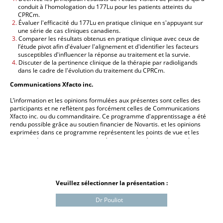
conduit à l'homologation du 177Lu pour les patients atteints du
CPRCm. ​
Évaluer l'efficacité du 177Lu en pratique clinique en s'appuyant sur
une série de cas cliniques canadiens.
Comparer les résultats obtenus en pratique clinique avec ceux de
l’étude pivot afin d'évaluer l'alignement et d'identifier les facteurs
susceptibles d'influencer la réponse au traitement et la survie.
Discuter de la pertinence clinique de la thérapie par radioligands
dans le cadre de l'évolution du traitement du CPRCm.
Communications Xfacto inc.
L’information et les opinions formulées aux présentes sont celles des
participants et ne reflètent pas forcément celles de Communications
Xfacto inc. ou du commanditaire. Ce programme d'apprentissage a été
rendu possible grâce au soutien financier de Novartis. et les opinions
exprimées dans ce programme représentent les points de vue et les
opinions de ses auteurs et ne représentent pas nécessairement les
points de vue et les opinions de Novartis. Ce document a été créé à des
fins didactiques et son contenu ne doit pas être vu comme faisant la
promotion de quelque produit, mode d’utilisation ou schéma
posologique que ce soit. Avant de prescrire un médicament, les
médecins sont tenus de consulter la monographie du produit en
Veuillez sélectionner la présentation :
question.
Dr Pouliot
Toute distribution, reproduction ou modification de ce programme est
strictement interdite sans la permission écrite de Communications
Xfacto inc. © 2025. Tous droits réservés.