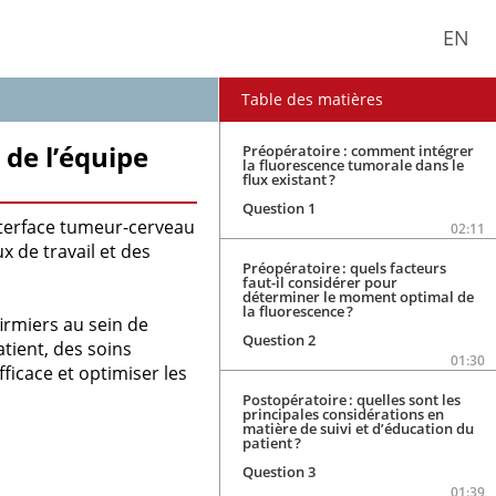
EN
Table des matières
 de l’équipe
Préopératoire : comment intégrer
la fluorescence tumorale dans le
flux existant ?
Question 1
interface tumeur-cerveau
02:11
x de travail et des
Préopératoire : quels facteurs
faut-il considérer pour
déterminer le moment optimal de
la fluorescence ?
irmiers au sein de
Question 2
tient, des soins
01:30
icace et optimiser les
Postopératoire : quelles sont les
principales considérations en
matière de suivi et d’éducation du
patient ?
Question 3
01:39