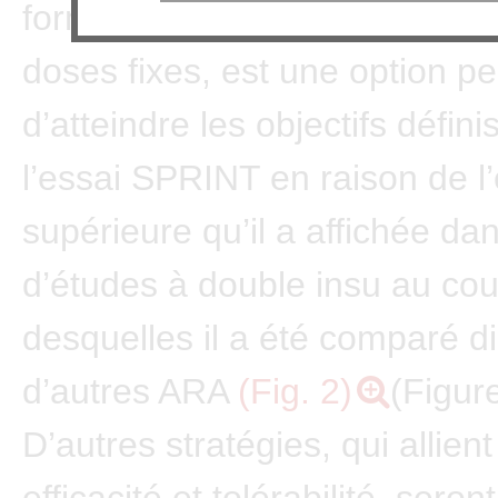
formée d’azilsartan et de chlo
doses fixes, est une option p
d’atteindre les objectifs défin
l’essai SPRINT en raison de l’e
supérieure qu’il a affichée da
d’études à double insu au cou
desquelles il a été comparé d
d’autres ARA
(Fig. 2)
(Figure
D’autres stratégies, qui allient