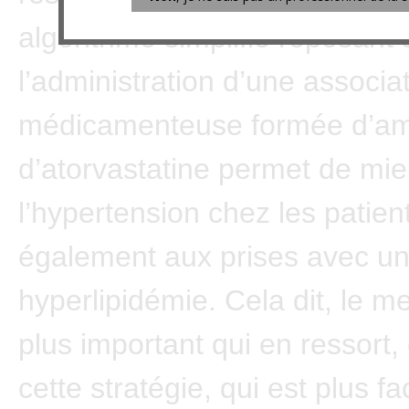
algorithme simplifié reposant 
l’administration d’une associa
médicamenteuse formée d’aml
d’atorvastatine permet de mie
l’hypertension chez les patien
également aux prises avec u
hyperlipidémie. Cela dit, le m
plus important qui en ressort,
cette stratégie, qui est plus fa