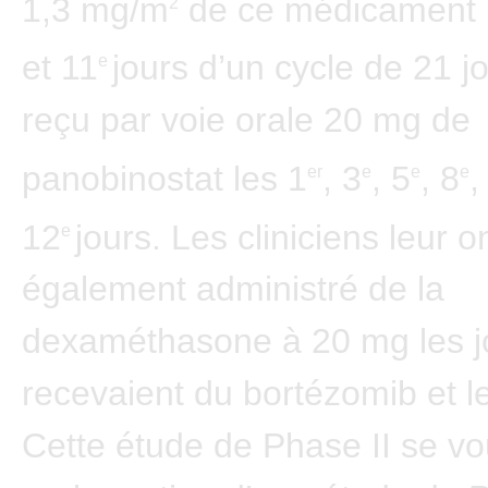
1,3 mg/m
de ce médicament 
2
et 11
jours d’un cycle de 21 jo
e
reçu par voie orale 20 mg de
panobinostat les 1
, 3
, 5
, 8
,
er
e
e
e
12
jours. Les cliniciens leur o
e
également administré de la
dexaméthasone à 20 mg les jo
recevaient du bortézomib et l
Cette étude de Phase II se vou