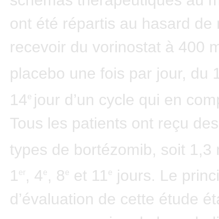
schémas thérapeutiques au 
ont été répartis au hasard de
recevoir du vorinostat à 400 
placebo une fois par jour, du 
14
jour d’un cycle qui en comp
e
Tous les patients ont reçu de
types de bortézomib, soit 1,
1
, 4
, 8
et 11
jours. Le princi
er
e
e
e
d’évaluation de cette étude éta