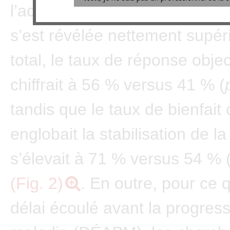
l’activité du vorinostat allié a
s’est révélée nettement supér
total, le taux de réponse objec
chiffrait à 56 % versus 41 % (
tandis que le taux de bienfait 
englobait la stabilisation de l
s’élevait à 71 % versus 54 % 
(Fig. 2)
. En outre, pour ce q
délai écoulé avant la progress