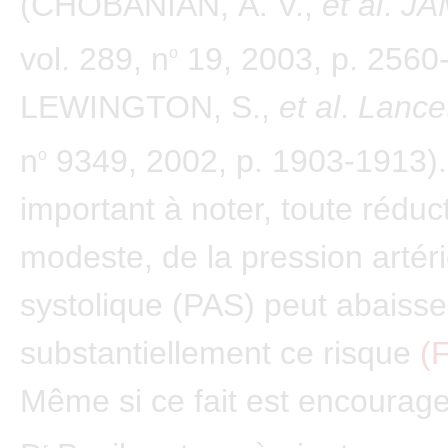
(CHOBANIAN, A. V.,
et al
.
JA
vol. 289, n
19, 2003, p. 2560
o
LEWINGTON, S.,
et al
.
Lance
n
9349, 2002, p. 1903-1913).
o
important à noter, toute rédu
modeste, de la pression artéri
systolique (PAS) peut abaisse
substantiellement ce risque
(F
Même si ce fait est encourage