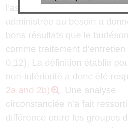
l’association budésonide-form
administrée au besoin a donn
bons résultats que le budésoni
comme traitement d’entretien 
0,12). La définition établie pou
non-infériorité a donc été re
2a and 2b)
. Une analyse
circonstanciée n’a fait ressort
différence entre les groupes d