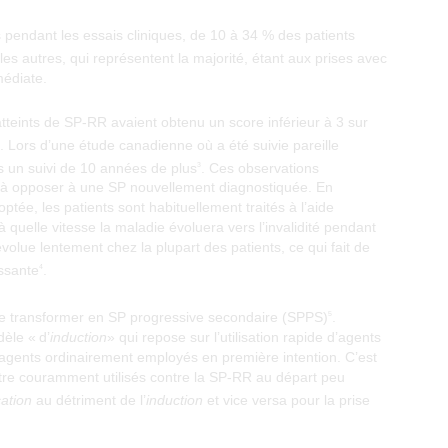
s pendant les essais cliniques, de 10 à 34 % des patients
 les autres, qui représentent la majorité, étant aux prises avec
médiate.
teints de SP-RR avaient obtenu un score inférieur à 3 sur
. Lors d’une étude canadienne où a été suivie pareille
s un suivi de 10 années de plus
. Ces observations
3
nt à opposer à une SP nouvellement diagnostiquée. En
optée, les patients sont habituellement traités à l’aide
 à quelle vitesse la maladie évoluera vers l’invalidité pendant
olue lentement chez la plupart des patients, ce qui fait de
essante
.
4
r se transformer en SP progressive secondaire (SPPS)
.
5
èle « d’
induction
» qui repose sur l’utilisation rapide d’agents
 agents ordinairement employés en première intention. C’est
tre couramment utilisés contre la SP-RR au départ peu
cation
au détriment de l’
induction
et vice versa pour la prise