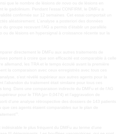
ainsi que le nombre de lésions
de novo
ou de lésions en
ant le gadolinium. Pendant l’essai CONFIRM, le DMFu a
nvalidité confirmée sur 12 semaines. Cet essai comportait un
fectés aléatoirement. L’analyse a posteriori des données
x du groupe recevant l’AG a permis d’établir un parallèle
o
ou de lésions en hypersignal à croissance récente sur la
comparer directement le DMFu aux autres traitements de
ives portent à croire que son efficacité est comparable à celle
stre allemand, les TRA et le temps écoulé avant la première
nt la comparaison avec ceux enregistrés avec tous ces
 analyse, s’est révélé supérieur aux autres agents pour la
 l’abandon du traitement était similaire pour tous ces
 plus long. Dans une comparaison indirecte du DMFu et de l’AG
supérieur pour le TRA (
p
= 0,0474) et l’aggravation de
essorti d’une analyse rétrospective des dossiers de 143 patients
u que ces agents étaient comparables sur le plan de
raitement
.
33
 indésirable le plus fréquent du DMFu au terme d’une
ase III déterminants. Les bouffées vasomotrices, qui se sont