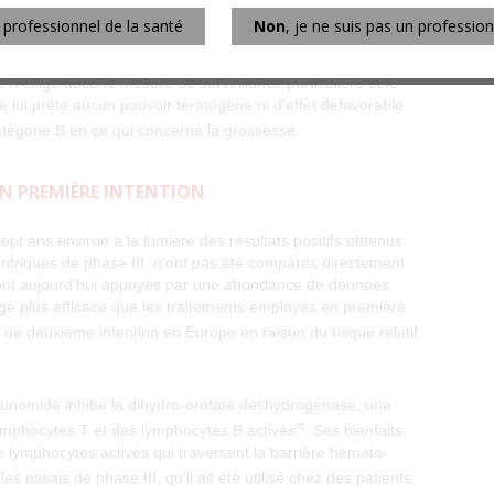
ut que l’AG inhibe moins bien l’évolution de la maladie
n professionnel de la santé
Non
, je ne suis pas un profession
t à la portée possible de cette observation sur l’issue à
t d’une bonne tolérabilité au cours des 20 années et plus
é n’exige aucune mesure de surveillance particulière et le
e lui prête aucun pouvoir tératogène ni d’effet défavorable
catégorie B en ce qui concerne la grossesse.
 EN PREMIÈRE INTENTION
ept ans environ à la lumière des résultats positifs obtenus
centriques de phase III, n’ont pas été comparés directement
s sont aujourd’hui appuyés par une abondance de données
jugé plus efficace que les traitements employés en première
e de deuxième intention en Europe en raison du risque relatif
flunomide inhibe la dihydro-orotate déshydrogénase, une
lymphocytes T et des lymphocytes B activés
. Ses bienfaits
22
e lymphocytes activés qui traversent la barrière hémato-
es essais de phase III, qu’il ait été utilisé chez des patients