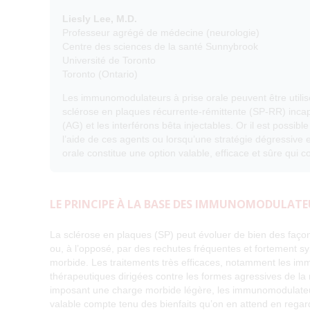
Liesly Lee, M.D.
Professeur agrégé de médecine (neurologie)
Centre des sciences de la santé Sunnybrook
Université de Toronto
Toronto (Ontario)
Les immunomodulateurs à prise orale peuvent être utilisé
sclérose en plaques récurrente-rémittente (SP-RR) incapa
(AG) et les interférons bêta injectables. Or il est possi
l’aide de ces agents ou lorsqu’une stratégie dégressive
orale constitue une option valable, efficace et sûre qui co
LE PRINCIPE À LA BASE DES IMMUNOMODULATE
La sclérose en plaques (SP) peut évoluer de bien des façon
ou, à l’opposé, par des rechutes fréquentes et fortement 
morbide. Les traitements très efficaces, notamment les imm
thérapeutiques dirigées contre les formes agressives de l
imposant une charge morbide légère, les immunomodulateu
valable compte tenu des bienfaits qu’on en attend en regar