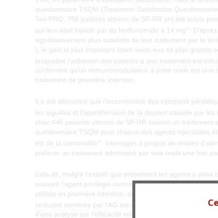
questionnaire TSQM (
Treatment Satisfaction Questionnaire
Teri-PRO, 768 patients atteints de SP-RR ont été suivis pe
qui leur était injecté par du tériflunomide à 14 mg
. D’après
11
significativement plus satisfaits de leur traitement par le t
), le gain le plus important étant selon eux sa plus grande
lesquelles l’adhésion des patients à leur traitement est tribu
confirment qu’un immunomodulateur à prise orale est une 
traitement de première intention.
Il a été démontré que l’incommodité des injections périodiqu
les aiguilles et l’appréhension de la douleur causée par les 
chez 445 patients atteints de SP-RR suivant un traitement 
questionnaire TSQM pour chacun des agents injectables éta
est de la commodité
. Interrogés à propos de modes d’admi
15
préférer un traitement administré par voie orale une fois par
Cela dit, malgré l’intérêt que présentent les agents à prise
souvent l’agent privilégié contre la SP-RR. Bien que nous
utilisés en première intention, deux analyses des études pu
Ce
rechutes conférée par l’AG est comparable à celle offerte pa
d’une analyse sur l’efficacité relative de l’AG et du DMFu p