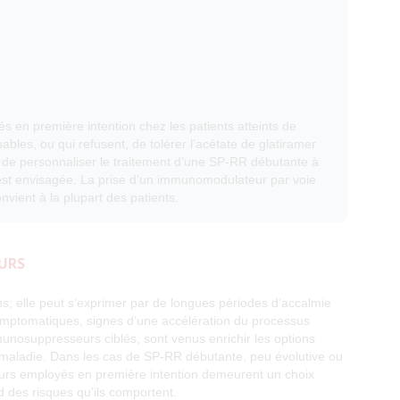
s en première intention chez les patients atteints de
bles, ou qui refusent, de tolérer l’acétate de glatiramer
ble de personnaliser le traitement d’une SP-RR débutante à
 est envisagée. La prise d’un immunomodulateur par voie
nvient à la plupart des patients.
URS
s; elle peut s’exprimer par de longues périodes d’accalmie
symptomatiques, signes d’une accélération du processus
unosuppresseurs ciblés, sont venus enrichir les options
a maladie. Dans les cas de SP-RR débutante, peu évolutive ou
rs employés en première intention demeurent un choix
d des risques qu’ils comportent.