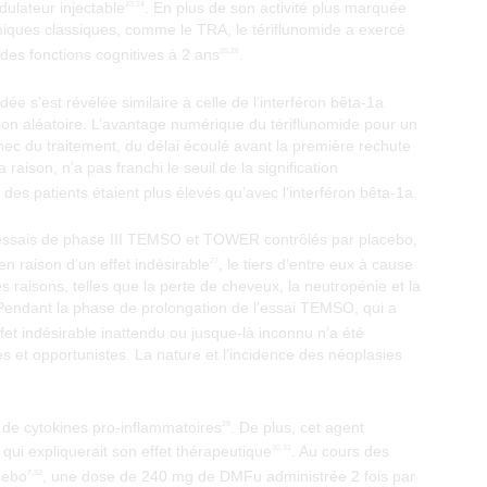
ulateur injectable
. En plus de son activité plus marquée
23,24
iniques classiques, comme le TRA, le tériflunomide a exercé
n des fonctions cognitives à 2 ans
.
25,26
ée s’est révélée similaire à celle de l’interféron bêta-1a
tion aléatoire. L’avantage numérique du tériflunomide pour un
ec du traitement, du délai écoulé avant la première rechute
 raison, n’a pas franchi le seuil de la signification
n des patients étaient plus élevés qu’avec l’interféron bêta-1a.
s essais de phase III TEMSO et TOWER contrôlés par placebo,
n raison d’un effet indésirable
, le tiers d’entre eux à cause
27
raisons, telles que la perte de cheveux, la neutropénie et la
 Pendant la phase de prolongation de l’essai TEMSO, qui a
fet indésirable inattendu ou jusque-là inconnu n’a été
s et opportunistes. La nature et l’incidence des néoplasies
n de cytokines pro-inflammatoires
. De plus, cet agent
29
qui expliquerait son effet thérapeutique
. Au cours des
30,31
cebo
, une dose de 240 mg de DMFu administrée 2 fois par
7,32