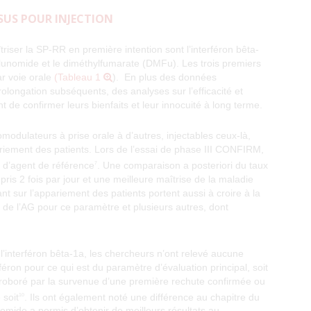
SUS POUR INJECTION
iser la SP-RR en première intention sont l’interféron bêta-
riflunomide et le diméthylfumarate (DMFu). Les trois premiers
ar voie orale
(Tableau 1
). En plus des données
olongation subséquents, des analyses sur l’efficacité et
t de confirmer leurs bienfaits et leur innocuité à long terme.
dulateurs à prise orale à d’autres, injectables ceux-là,
riement des patients. Lors de l’essai de phase III CONFIRM,
e d’agent de référence
. Une comparaison a posteriori du taux
7
ris 2 fois par jour et une meilleure maîtrise de la maladie
t sur l’appariement des patients portent aussi à croire à la
lle de l’AG pour ce paramètre et plusieurs autres, dont
l’interféron bêta-1a, les chercheurs n’ont relevé aucune
féron pour ce qui est du paramètre d’évaluation principal, soit
corroboré par la survenue d’une première rechute confirmée ou
 soit
. Ils ont également noté une différence au chapitre du
10
omide a permis d’obtenir de meilleurs résultats au