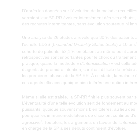
D’après les données sur l’évolution de la maladie recueillie
verraient leur SP-RR évoluer intensément dès ses débuts
,
1
des rechutes intermittentes, sans évolution soutenue ni im
Une analyse de 26 études a révélé que 30 % des patients at
l’échelle EDSS (
Expanded Disability Status Scale
) à 10 ans
2
cohorte de patients, 52,1 % en étaient au même point aprè
rétrospectives sont importantes pour le choix du traiteme
pratique, quand la méthode «
d’intensification
» est celle ad
d’agents de première intention, car il est difficile de prédire
les premières phases de la SP-RR. À ce stade, la maladie év
ces agents efficaces quoique bien tolérés une option intér
Même si elle est traitée, la SP-RR finit le plus souvent pa
L’éventualité d’une telle évolution sert de fondement au mod
puissants, quoique souvent moins bien tolérés, au lieu des
pourquoi les immunomodulateurs de choix ont continué d’ê
agressive
. Toutefois, les arguments en faveur de l’
intensifi
6
en charge de la SP à ses débuts continuent d’évoluer.