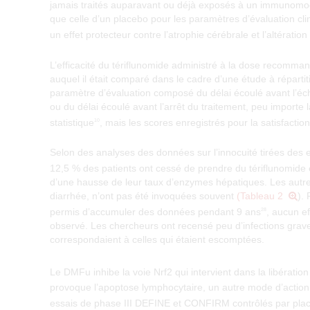
jamais traités auparavant ou déjà exposés à un immunomod
que celle d’un placebo pour les paramètres d’évaluation cl
un effet protecteur contre l’atrophie cérébrale et l’altératio
L’efficacité du tériflunomide administré à la dose recommand
auquel il était comparé dans le cadre d’une étude à réparti
paramètre d’évaluation composé du délai écoulé avant l’éch
ou du délai écoulé avant l’arrêt du traitement, peu importe la
statistique
, mais les scores enregistrés pour la satisfactio
10
Selon des analyses des données sur l’innocuité tirées de
12,5 % des patients ont cessé de prendre du tériflunomide e
d’une hausse de leur taux d’enzymes hépatiques. Les autres 
diarrhée, n’ont pas été invoquées souvent
(Tableau 2
).
permis d’accumuler des données pendant 9 ans
, aucun ef
28
observé. Les chercheurs ont recensé peu d’infections grave
correspondaient à celles qui étaient escomptées.
Le DMFu inhibe la voie Nrf2 qui intervient dans la libératio
provoque l’apoptose lymphocytaire, un autre mode d’action 
essais de phase III DEFINE et CONFIRM contrôlés par pla