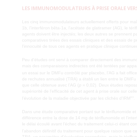
LES IMMUNOMODULATEURS À PRISE ORALE VER
Les cinq immunomodulateurs actuellement offerts pour maîtr
1b, l’interféron bêta-1a, l’acétate de glatiramer (AG), le té
agents doivent être injectés; les deux autres se prennent p
comparatives tirées des essais cliniques et des essais de pr
l’innocuité de tous ces agents en pratique clinique continuen
Peu d’études ont servi à comparer directement des immunomo
mais des comparaisons indirectes ont été tentées par appa
un essai sur le DMFu contrôlé par placebo, l’AG a fait offic
de rechutes annualisé (TRA) a établi un lien entre le DMFu p
que celle obtenue avec l’AG (
p
= 0,02). Deux études reposan
supériorité de l’efficacité de cet agent à prise orale sur ce
l’évolution de la maladie objectivée par les clichés d’IRM
.
8,9
Dans une étude comparative portant sur le tériflunomide et 
différence entre la dose de 14 mg de tériflunomide et l’inter
le délai écoulé avant l’échec du traitement celui-ci étant 
l’abandon définitif du traitement pour quelque raison que ce
TRA, un paramètre d’évaluation secondaire, mais le tériflun