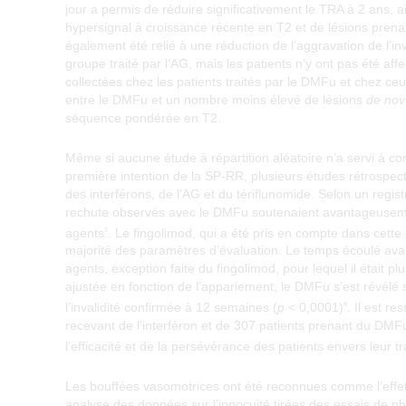
jour a permis de réduire significativement le TRA à 2 ans, 
hypersignal à croissance récente en T2 et de lésions pren
également été relié à une réduction de l’aggravation de l’i
groupe traité par l’AG, mais les patients n’y ont pas été af
collectées chez les patients traités par le DMFu et chez ceu
entre le DMFu et un nombre moins élevé de lésions
de nov
séquence pondérée en T2.
Même si aucune étude à répartition aléatoire n’a servi à 
première intention de la SP-RR, plusieurs études rétrospect
des interférons, de l’AG et du tériflunomide. Selon un regi
rechute observés avec le DMFu soutenaient avantageuseme
agents
. Le fingolimod, qui a été pris en compte dans cette
9
majorité des paramètres d’évaluation. Le temps écoulé avant
agents, exception faite du fingolimod, pour lequel il était
ajustée en fonction de l’appariement, le DMFu s’est révélé 
l’invalidité confirmée à 12 semaines (
p
< 0,0001)
. Il est r
8
recevant de l’interféron et de 307 patients prenant du DMF
l’efficacité et de la persévérance des patients envers leur t
Les bouffées vasomotrices ont été reconnues comme l’effet
analyse des données sur l’innocuité tirées des essais de ph