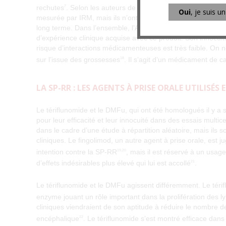
rechutes
. Selon les auteurs de ces trois analyses, il se pe
7
Oui
, je suis u
mesurée par IRM, mais ils n’ont émis aucune hypothèse quan
long terme. Dans l’ensemble, l’AG a fait preuve d’activité e
d’expérience clinique acquise avec ce produit. Son innocuit
risque d’interactions médicamenteuses est très faible. On n
sur l’issue des grossesses
. Il s’agit d’un médicament de 
18
LA SP-RR : LES AGENTS À PRISE ORALE UTILISÉS
Le tériflunomide et le DMFu, qui ont été homologués il y a s
pour leur efficacité et leur innocuité dans des essais multi
dans le cadre d’une étude à répartition aléatoire, mais il
cliniques. Le fingolimod, un autre agent à prise orale, est 
intention contre la SP‑RR
, mais il est réservé à un usag
19,20
d’effets indésirables plus élevé qui lui est accollé
.
21
Le tériflunomide et le DMFu agissent différemment. Le téri
enzyme jouant un rôle important dans la prolifération des 
cliniques viendraient de son aptitude à réduire le nombre d
encéphalique
. Le tériflunomide s’est montré efficace dans l
22