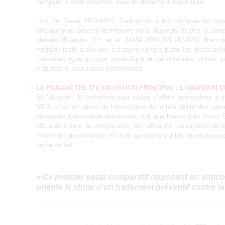
comparer à ceux observés avec un traitement aspécifique.
Lors de l’essai HER-MES, l’érénumab a été comparé au topira
efficace pour prévenir la migraine dans plusieurs études, y com
placebo (Brandes, J.L.
et al.
JAMA
2004;291:965-973). Bien qu
migraine reste à élucider, cet agent compte parmi les médicame
traitement type quoique aspécifique et de nombreux autres p
d’abandons pour cause d’intolérance.
LE PARAMÈTRE D’ÉVALUATION PRINCIPAL : L’ABANDON 
Si l’abandon du traitement pour cause d’effets indésirables a 
MES, c’est en raison de l’importance de la tolérabilité des agent
paramètre d’évaluation secondaire, soit une baisse d’au moin
office de critère de comparaison de l’efficacité. La variation de
moyen du questionnaire HIT-6 (6 questions sur les répercussion
sur la santé).
« Ce premier essai comparatif opposant un antic
oriente le choix d’un traitement préventif contre la