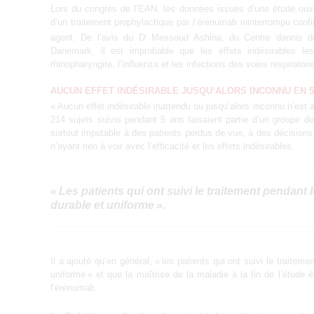
Lors du congrès de l’EAN, les données issues d’une étude ouv
d’un traitement prophylactique par l’érénumab ininterrompu confir
agent. De l’avis du D
Messoud Ashina, du Centre danois de 
r
Danemark, il est improbable que les effets indésirables l
rhinopharyngite, l’influenza et les infections des voies respiratoi
AUCUN EFFET INDÉSIRABLE JUSQU’ALORS INCONNU EN 5
« Aucun effet indésirable inattendu ou jusqu’alors inconnu n’est a
214 sujets suivis pendant 5 ans faisaient partie d’un groupe de 
surtout imputable à des patients perdus de vue, à des décisions
n’ayant rien à voir avec l’efficacité et les effets indésirables.
« Les patients qui ont suivi le traitement pendant
durable et uniforme ».
Il a ajouté qu’en général, « les patients qui ont suivi le traite
uniforme » et que la maîtrise de la maladie à la fin de l’étude
l’érénumab.