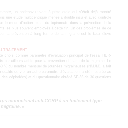
mate, un anticonvulsivant à prise orale qui s’était déjà montré
pris une étude multicentrique menée à double insu et avec contrôle
e le mode d’action exact du topiramate dans la prévention de la
nts les plus souvent employés à cette fin. Un des problèmes de ce
our la prévention à long terme de la migraine est le taux élevé
DU TRAITEMENT
été choisi comme paramètre d’évaluation principal de l’essai HER-
s par ailleurs actifs pour la prévention efficace de la migraine. Le
s 50 % du nombre mensuel de journées migraineuses (NMJM), a fait
 la qualité de vie, un autre paramètre d’évaluation, a été mesurée au
s des céphalées) et du questionnaire abrégé SF-36 de 36 questions
orps monoclonal anti-CGRP à un traitement type
 migraine. »