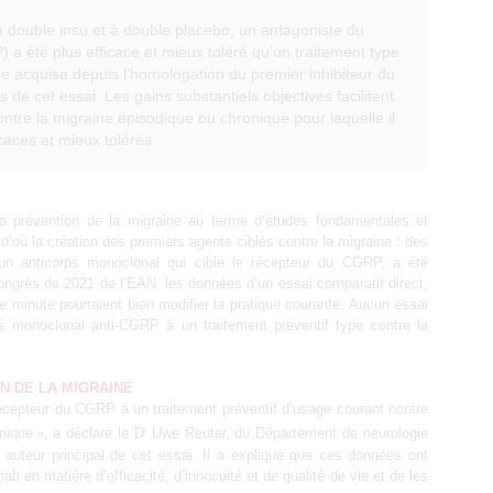
à double insu et à double placebo, un antagoniste du
 a été plus efficace et mieux toléré qu’un traitement type
ce acquise depuis l’homologation du premier inhibiteur du
de cet essai. Les gains substantiels objectivés facilitent
 contre la migraine épisodique ou chronique pour laquelle il
icaces et mieux tolérés.
a prévention de la migraine au terme d’études fondamentales et
d’où la création des premiers agents ciblés contre la migraine : des
un anticorps monoclonal qui cible le récepteur du CGRP, a été
ongrès de 2021 de l’EAN, les données d’un essai comparatif direct,
re minute pourraient bien modifier la pratique courante. Aucun essai
ps monoclonal anti-CGRP à un traitement préventif type contre la
N DE LA MIGRAINE
récepteur du CGRP à un traitement préventif d’usage courant contre
nique », a déclaré le D
Uwe Reuter, du Département de neurologie
r
et auteur principal de cet essai. Il a expliqué que ces données ont
ab en matière d’efficacité, d’innocuité et de qualité de vie et de les