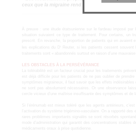
ceux que la migraine rend le plus malades. »
À preuve : une étude étatsunienne sur le fardeau imposé par 
situation suivaient ce type de traitement. Pour certains, un t
prescrit. En revanche, la proportion de patients qui en avaient e
les explications du D
Reuter, si les patients cessent souvent le
r
traitements sont « abandonnés surtout en raison d’une mauvaise to
LES OBSTACLES À LA PERSÉVÉRANCE
La tolérabilité est un facteur crucial pour les traitements prévent
est déjà difficile pour les patients de ne pas oublier de prendr
symptômes migraineux, il faut savoir que les effets indésirables
ne sont pas absolument nécessaires. Or une observance laissan
cercle vicieux d’une maîtrise insuffisante des symptômes et de la 
Si l’érénumab est mieux toléré que les agents antérieurs, c’est
l’activation du système trigémino-vasculaire. On a rapporté des
rares problèmes importants signalés se sont résorbés spontané
mode d’administration qui garantit des concentrations stables d
médicaments oraux à prise quotidienne.