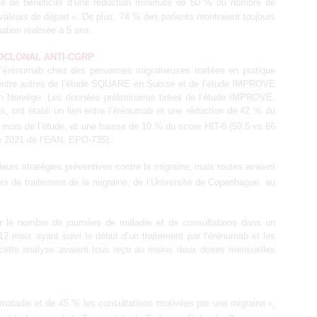
nué de bénéficier d’une réduction minimale de 50 % du nombre de
aleurs de départ ». De plus, 74 % des patients montraient toujours
ation réalisée à 5 ans.
NOCLONAL ANTI-CGRP
 de l’érénumab chez des personnes migraineuses traitées en pratique
it entre autres de l’étude SQUARE en Suisse et de l’étude IMPROVE
n Norvège. Les données préliminaires tirées de l’étude IMPROVE,
, ont établi un lien entre l’érénumab et une réduction de 42 % du
mois de l’étude, et une baisse de 10 % du score HIT-6 (59,5 vs 66
de 2021 de l’EAN, EPO-735).
eurs stratégies préventives contre la migraine, mais toutes avaient
 de traitement de la migraine, de l’Université de Copenhague, au
er le nombre de journées de maladie et de consultations dans un
2 mois ayant suivi le début d’un traitement par l’érénumab et les
 cette analyse avaient tous reçu au moins deux doses mensuelles
 maladie et de 45 % les consultations motivées par une migraine »,