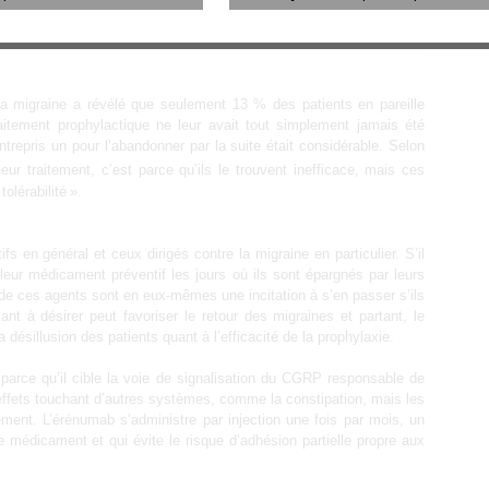
la migraine a révélé que seulement 13 % des patients en pareille
raitement prophylactique ne leur avait tout simplement jamais été
ntrepris un pour l’abandonner par la suite était considérable. Selon
ur traitement, c’est parce qu’ils le trouvent inefficace, mais ces
lérabilité ».
ifs en général et ceux dirigés contre la migraine en particulier. S’il
e leur médicament préventif les jours où ils sont épargnés par leurs
 de ces agents sont en eux-mêmes une incitation à s’en passer s’ils
t à désirer peut favoriser le retour des migraines et partant, le
désillusion des patients quant à l’efficacité de la prophylaxie.
 parce qu’il cible la voie de signalisation du CGRP responsable de
 effets touchant d’autres systèmes, comme la constipation, mais les
ment. L’érénumab s’administre par injection une fois par mois, un
e médicament et qui évite le risque d’adhésion partielle propre aux