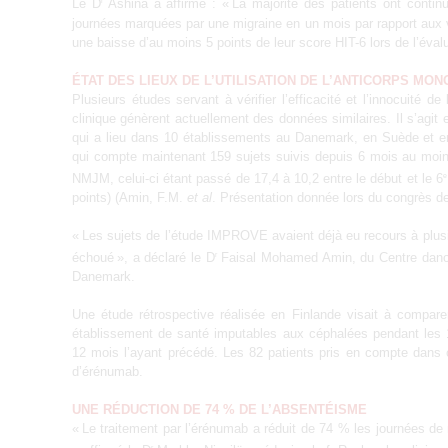
Le D
Ashina a affirmé : « La majorité des patients ont conti
r
journées marquées par une migraine en un mois par rapport aux v
une baisse d’au moins 5 points de leur score HIT-6 lors de l’évalu
ÉTAT DES LIEUX DE L’UTILISATION DE L’ANTICORPS MO
Plusieurs études servant à vérifier l’efficacité et l’innocuité
clinique génèrent actuellement des données similaires. Il s’ag
qui a lieu dans 10 établissements au Danemark, en Suède et e
qui compte maintenant 159 sujets suivis depuis 6 mois au moins
NMJM, celui-ci étant passé de 17,4 à 10,2 entre le début et le 6
e
points) (Amin, F.M.
et al
. Présentation donnée lors du congrès 
« Les sujets de l’étude IMPROVE avaient déjà eu recours à plusi
échoué », a déclaré le D
Faisal Mohamed Amin, du Centre danois
r
Danemark.
Une étude rétrospective réalisée en Finlande visait à compar
établissement de santé imputables aux céphalées pendant les 1
12 mois l’ayant précédé. Les 82 patients pris en compte dans
d’érénumab.
UNE RÉDUCTION DE 74 % DE L’ABSENTÉISME
« Le traitement par l’érénumab a réduit de 74 % les journées de
r