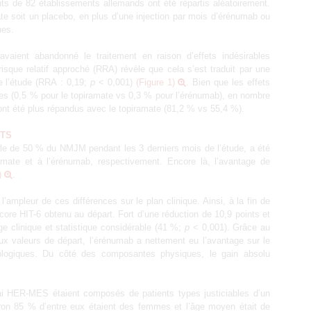
nts de 82 établissements allemands ont été répartis aléatoirement.
ate soit un placebo, en plus d’une injection par mois d’érénumab ou
nes.
vaient abandonné le traitement en raison d’effets indésirables
sque relatif approché (RRA) révèle que cela s’est traduit par une
e l’étude (RRA : 0,19;
p
< 0,001)
(Figure 1)
. Bien que les effets
es (0,5 % pour le topiramate vs 0,3 % pour l’érénumab), en nombre
t ont été plus répandus avec le topiramate (81,2 % vs 55,4 %).
ETS
male de 50 % du NMJM pendant les 3 derniers mois de l’étude, a été
mate et à l’érénumab, respectivement. Encore là, l’avantage de
)
.
l’ampleur de ces différences sur le plan clinique. Ainsi, à la fin de
score HIT-6 obtenu au départ. Fort d’une réduction de 10,9 points et
ge clinique et statistique considérable (41 %;
p
< 0,001). Grâce au
ux valeurs de départ, l’érénumab a nettement eu l’avantage sur le
logiques. Du côté des composantes physiques, le gain absolu
ai HER-MES étaient composés de patients types justiciables d’un
viron 85 % d’entre eux étaient des femmes et l’âge moyen était de