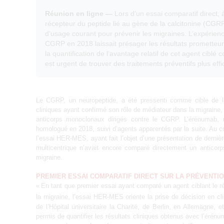
Réunion en ligne —
Lors d’un essai comparatif direct, 
récepteur du peptide lié au gène de la calcitonine (CGRP)
d’usage courant pour prévenir les migraines. L’expérien
CGRP en 2018 laissait présager les résultats prometteurs 
la quantification de l’avantage relatif de cet agent ciblé
est urgent de trouver des traitements préventifs plus eff
Le CGRP, un neuropeptide, a été pressenti comme cible de l
cliniques ayant confirmé son rôle de médiateur dans la migraine, 
anticorps monoclonaux dirigés contre le CGRP. L’érénumab, 
homologué en 2018, suivi d’agents apparentés par la suite. Au c
l’essai HER-MES, ayant fait l’objet d’une présentation de derniè
multicentrique n’avait encore comparé directement un anticor
migraine.
PREMIER ESSAI COMPARATIF DIRECT SUR LA PRÉVENTIO
« En tant que premier essai ayant comparé un agent ciblant le 
la migraine, l’essai HER-MES oriente la prise de décision en cli
de l’Hôpital universitaire la Charité, de Berlin, en Allemagne, 
permis de quantifier les résultats cliniques obtenus avec l’érénum