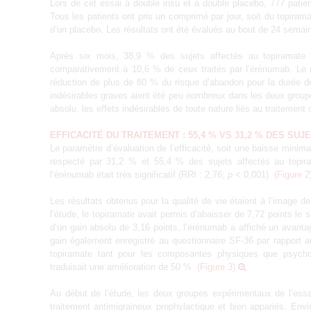
Lors de cet essai à double insu et à double placebo, 777 patie
Tous les patients ont pris un comprimé par jour, soit du topiram
d’un placebo. Les résultats ont été évalués au bout de 24 semai
Après six mois, 38,9 % des sujets affectés au topiramate a
comparativement à 10,6 % de ceux traités par l’érénumab. Le ri
réduction de plus de 80 % du risque d’abandon pour la durée d
indésirables graves aient été peu nombreux dans les deux group
absolu, les effets indésirables de toute nature liés au traitemen
EFFICACITÉ DU TRAITEMENT : 55,4 % VS 31,2 % DES SUJ
Le paramètre d’évaluation de l’efficacité, soit une baisse mini
respecté par 31,2 % et 55,4 % des sujets affectés au topira
l’érénumab était très significatif (RRI : 2,76;
p
< 0,001)
(Figure 2
Les résultats obtenus pour la qualité de vie étaient à l’image de 
l’étude, le topiramate avait permis d’abaisser de 7,72 points le 
d’un gain absolu de 3,16 points, l’érénumab a affiché un avanta
gain également enregistré au questionnaire SF-36 par rapport a
topiramate tant pour les composantes physiques que psycho
traduisait une amélioration de 50 %
(Figure 3)
.
Au début de l’étude, les deux groupes expérimentaux de l’ess
traitement antimigraineux prophylactique et bien appariés. En