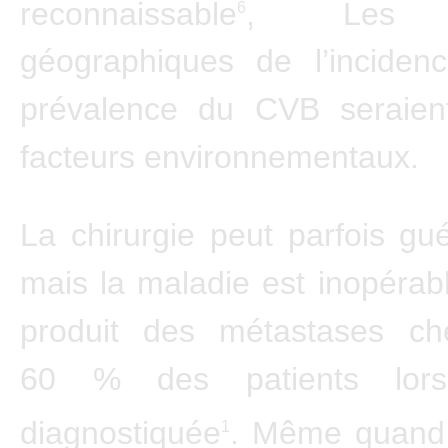
reconnaissable
, Les va
6
géographiques de l’inciden
prévalence du CVB seraient
facteurs environnementaux.
La chirurgie peut parfois gu
mais la maladie est inopérab
produit des métastases c
60 % des patients lorsq
diagnostiquée
. Même quand 
1