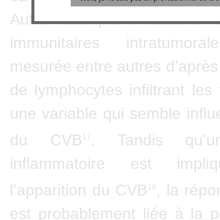
Autre exemple : l’activité 
immunitaires intratumoral
mesurée entre autres d’après
de lymphocytes infiltrant les
une variable qui semble influ
du CVB
. Tandis qu’un
17
inflammatoire est impl
l’apparition du CVB
, la rép
18
est probablement liée à la po